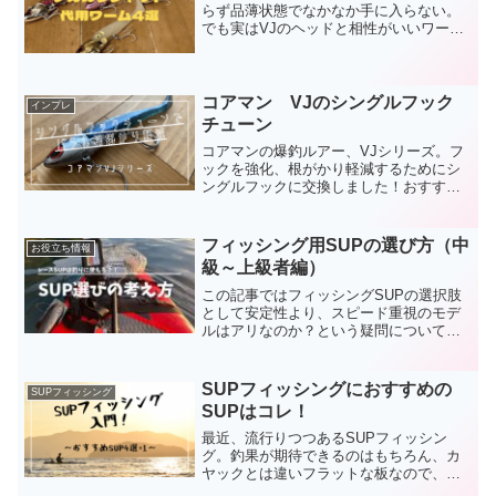
らず品薄状態でなかなか手に入らない。
でも実はVJのヘッドと相性がいいワーム
は他にもあります。今回はVJに使える4
種類のワームを紹介します。VJに使える
ワーム4選DomiCraft マーマンルミノーバ
おす...
コアマン VJのシングルフック
インプレ
チューン
コアマンの爆釣ルアー、VJシリーズ。フ
ックを強化、根がかり軽減するためにシ
ングルフックに交換しました！おすすめ
のフックを紹介します。
フィッシング用SUPの選び方（中
お役立ち情報
級～上級者編）
この記事ではフィッシングSUPの選択肢
として安定性より、スピード重視のモデ
ルはアリなのか？という疑問について考
えていきます。結論は大いにアリだと思
います。ということで僕が新しいSUPを
購入する際に重視した点とレビューをま
SUPフィッシングにおすすめの
SUPフィッシング
とめました。新しいS...
SUPはコレ！
最近、流行りつつあるSUPフィッシン
グ。釣果が期待できるのはもちろん、カ
ヤックとは違いフラットな板なので、立
ったり、座ったり、寝転がったりといろ