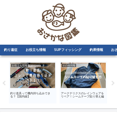
釣り遠征
お役立ち情報
SUPフィッシング
釣果情報
お
お役立ち情報
その他情報
イ
を
釣り道具って機内持ち込みでき
アークテリクスのレインウェアを
偽物
る？【国内線】
リペア！シームテープ貼り替え編