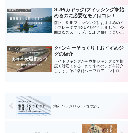
んな姿勢がとれる為、長時間釣りをして
いても疲れにくいです。また、重量も10
SUP(カヤック)フィッシングを始
SUPフィッシング
キロちょっとと軽い為、...
めるのに必要なモノはコレ！
前回、SUPフィッシングにおすすめのイ
ンフレータブルSUPを紹介しました。今
回は次のステップ、SUPと併せて買いた
い商品を紹介します。SUP(カヤック)フィ
ッシングを始めるのに必要なモノはコ
レ！1.パドルはい、まずコレがないと始
ク○ンキーそっくり！おすすめジ
インプレ
まりません。...
グの紹介
ライトジギングから本格ジギングまで幅
広く対応できる、おすすめのジグを紹介
します。その名はシーフロアコントロー
ルが出している、クランキー。ではな
く、その完コピ商品Bassdashのジグ。
(function(b,c,f,g,a,d,e){b.M...
海外パックロッドのはなし