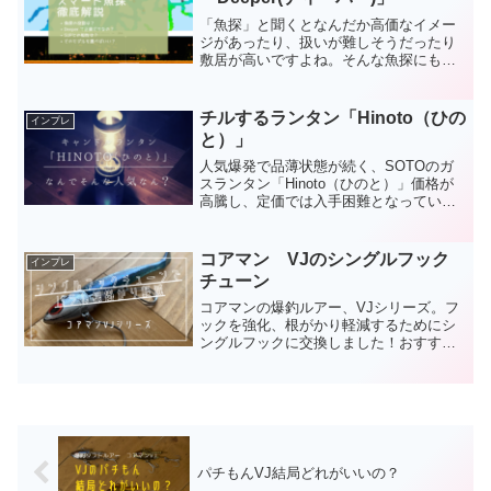
「魚探」と聞くとなんだか高価なイメー
ジがあったり、扱いが難しそうだったり
敷居が高いですよね。そんな魚探にもい
ろいろ種類があって、安いものは1万円く
らいからあります。操作もスマホと連動
して簡単に使える機種なんかも。今回は
チルするランタン「Hinoto（ひの
インプレ
初めてにちょうどいい魚...
と）」
人気爆発で品薄状態が続く、SOTOのガ
スランタン「Hinoto（ひのと）」価格が
高騰し、定価では入手困難となっていま
す。どうしてこんな人気なのでしょう
か？レビューを書いている記事はたくさ
んありますが、ここでは少し違う視点で
コアマン VJのシングルフック
インプレ
レビューしていきた...
チューン
コアマンの爆釣ルアー、VJシリーズ。フ
ックを強化、根がかり軽減するためにシ
ングルフックに交換しました！おすすめ
のフックを紹介します。
パチもんVJ結局どれがいいの？