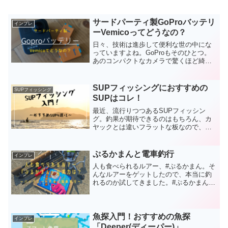
サードパーティ製GoProバッテリ
インプレ
ーVemicoってどうなの？
日々、技術は進歩して便利な世の中にな
っていますよね。GoProもそのひとつ。
あのコンパクトなカメラで驚くほど綺麗
な映像が撮れて、手振れを感じさせない
補正技術。もう脱帽です。でも、バッテ
リーがあまり持たない。カメラ本体をコ
SUPフィッシングにおすすめの
SUPフィッシング
ンパクトにすると、ど...
SUPはコレ！
最近、流行りつつあるSUPフィッシン
グ。釣果が期待できるのはもちろん、カ
ヤックとは違いフラットな板なので、立
ったり、座ったり、寝転がったりといろ
んな姿勢がとれる為、長時間釣りをして
いても疲れにくいです。また、重量も10
ぷるかまんと電車釣行
インプレ
キロちょっとと軽い為、...
人も食べられるルアー、#ぷるかまん。そ
んなルアーをゲットしたので、本当に釣
れるのか試してきました。#ぷるかまんと
は？最初から切れているシャッドタイプ
と自分で切るシートタイプがあります海
を愛する全ての釣り人のために、蒲鉾屋
が開発した次世代の釣...
魚探入門！おすすめの魚探
インプレ
「Deeper(ディーパー)」