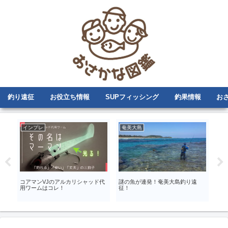
釣り遠征
お役立ち情報
SUPフィッシング
釣果情報
お
インプレ
奄美大島
そ
の断
コアマンVJのアルカリシャッド代
謎の魚が連発！奄美大島釣り遠
ベ
用ワームはコレ！
征！
活