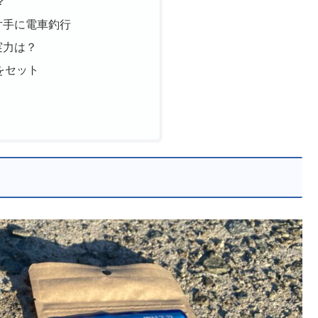
？
片手に電車釣行
実力は？
をセット