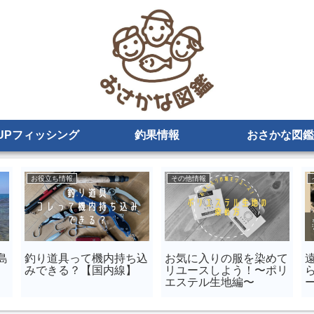
UPフィッシング
釣果情報
おさかな図鑑
DIY
インプレ
ら
ベランダにカウンターテ
コアマンVJのアルカリ
ーブルをDIY
シャッド代用ワームはコ
レ！