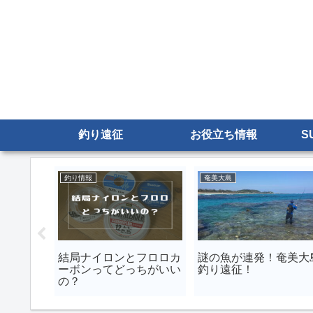
釣り遠征
お役立ち情報
S
奄美大島
カヤック・SUPフィッシング
スクに加入
奄美大島で1番釣れる漁
GoProで釣りをしなが
ができる
港
水中を撮影する方法