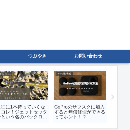
つぶやき
お問い合わせ
宮古島
インプレ
その他情報
宮古島遠征！水深50メ
偽物VJの実力はいか
ベルク
ートルの断崖ロックショ
に！？
プ）を
ア！