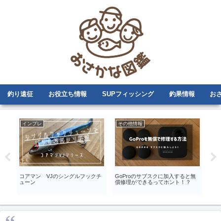
釣り遠征
お役立ち情報
SUPフィッシング
釣果情報
お
インプレ
その他情報
DI
コアマン VJのシングルフックチ
GoProのサブスクに加入すると無
ベ
ューン
償修理ができるってホント！？
DIY