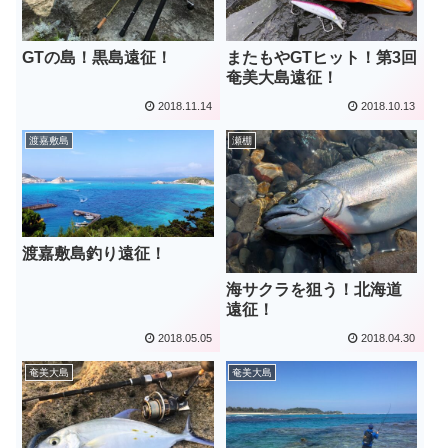
GTの島！黒島遠征！
またもやGTヒット！第3回
奄美大島遠征！
2018.11.14
2018.10.13
渡嘉敷島
瀬棚
渡嘉敷島釣り遠征！
海サクラを狙う！北海道
遠征！
2018.05.05
2018.04.30
奄美大島
奄美大島