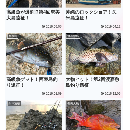
高級魚が爆釣!?第4回奄美
沖縄のロックショア！久
大島遠征！
米島遠征！
2019.05.08
2019.04.12
西表島
渡嘉敷島
高級魚ゲット！西表島釣
大物ヒット！第2回渡嘉敷
り遠征！
島釣り遠征
2019.01.09
2018.12.05
釣り遠征
奄美大島