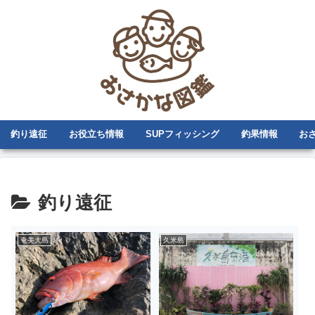
釣り遠征
お役立ち情報
SUPフィッシング
釣果情報
お
釣り遠征
奄美大島
久米島