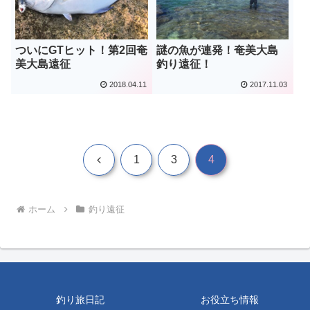
ついにGTヒット！第2回奄
謎の魚が連発！奄美大島
美大島遠征
釣り遠征！
2018.04.11
2017.11.03
前
1
3
4
へ
ホーム
釣り遠征
釣り旅日記
お役立ち情報